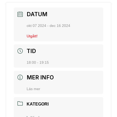
DATUM
okt 07 2024
- dec 16 2024
Utgått!
TID
18:00 - 19:15
MER INFO
Läs mer
KATEGORI