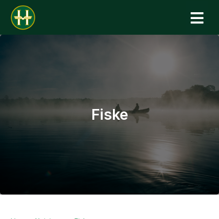
N
Fiske