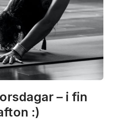
rsdagar – i fin
fton :)