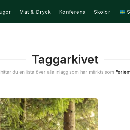
ugor
Mat & Dryck
Konferens
Skolor
Taggarkivet
ittar du en lista över alla inlägg som har märkts som
“orien