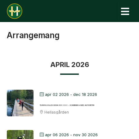
N
Arrangemang
APRIL 2026
apr 02 2026
- dec 18 2026
TRÄFFA KOLLEGORNA HOS OSS – KOMBINERA MED AKTIVITETER
Hellasgården
apr 06 2026
- nov 30 2026