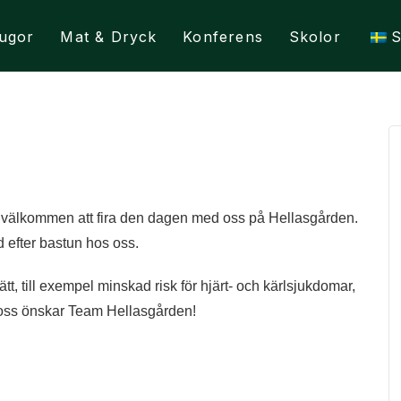
ugor
Mat & Dryck
Konferens
Skolor
t välkommen att fira den dagen med oss på Hellasgården.
bad efter bastun hos oss.
tt, till exempel minskad risk för hjärt- och kärlsjukdomar,
l oss önskar Team Hellasgården!