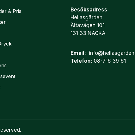
Besöksadress
der & Pris
Hellasgården
ter
Ältavägen 101
131 33 NACKA
Dryck
Email:
info@hellasgarden
Telefon:
08-716 39 61
ens
gsevent
t
reserved.