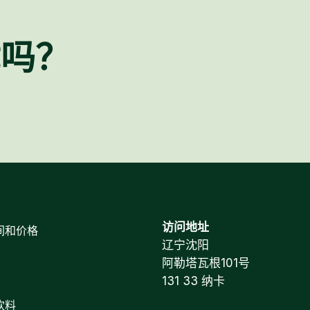
忧吗？
访问地址
间和价格
辽宁沈阳
阿勒塔瓦根101号
131 33 纳卡
饮料