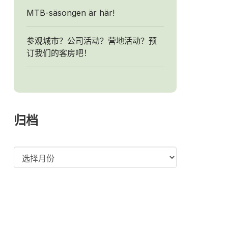
MTB-säsongen är här!
参观城市？公司活动？营地活动？预
订我们的客房吧！
归档
归
档