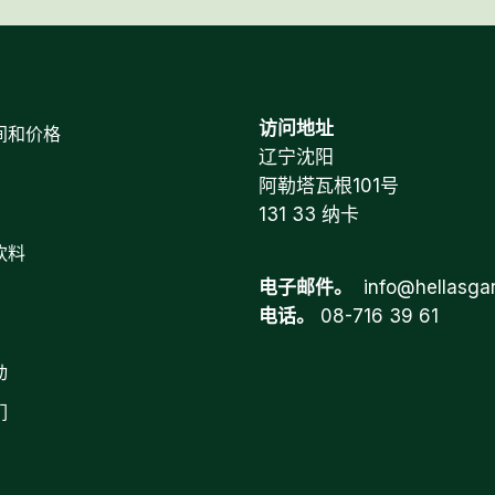
访问地址
间和价格
辽宁沈阳
阿勒塔瓦根101号
131 33 纳卡
饮料
电子邮件。
info@hellasga
电话。
08-716 39 61
动
们