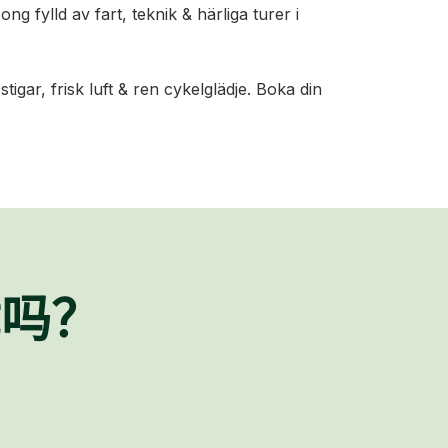
ng fylld av fart, teknik & härliga turer i
igar, frisk luft & ren cykelglädje. Boka din
忧吗？