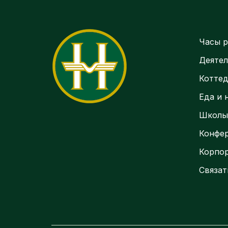
Часы р
Деятел
Котте
Еда и 
Школ
Конфе
Корпо
Связат