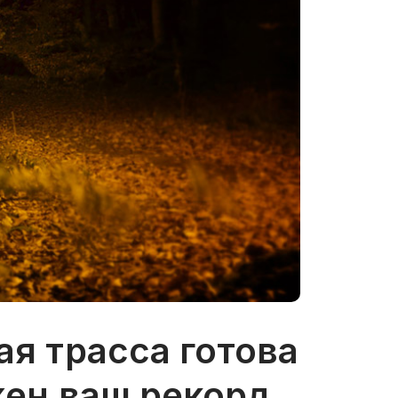
я трасса готова
жен ваш рекорд