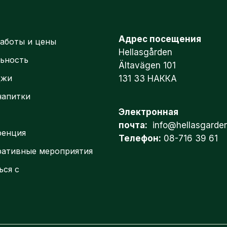
Адрес посещения
аботы и цены
Hellasgården
ьность
Ältavägen 101
джи
131 33 НАККА
напитки
Электронная
ы
почта:
info@hellasgarde
ренция
Телефон:
08-716 39 61
ративные мероприятия
ься с