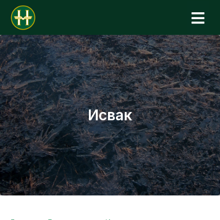
Н
Исвак