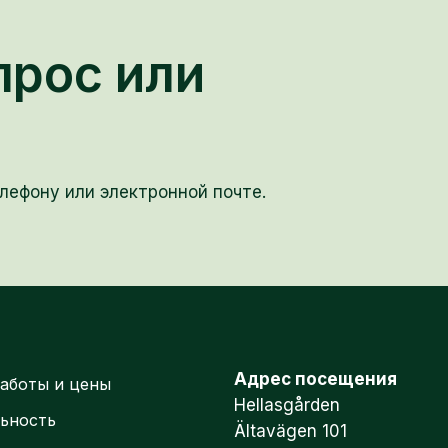
прос или
лефону или электронной почте.
Адрес посещения
аботы и цены
Hellasgården
ьность
Ältavägen 101