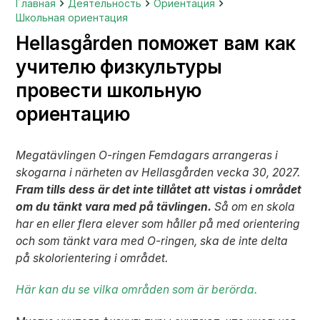
Главная
Деятельность
Ориентация
Школьная ориентация
Hellasgården поможет вам как
учителю физкультуры
провести школьную
ориентацию
Megatävlingen O-ringen Femdagars arrangeras i
skogarna i närheten av Hellasgården vecka 30, 2027.
Fram tills dess är det inte tillåtet att vistas i området
om du tänkt vara med på tävlingen.
Så om en skola
har en eller flera elever som håller på med orientering
och som tänkt vara med O-ringen, ska de inte delta
på skolorientering i området.
Här kan du se vilka områden som är berörda.