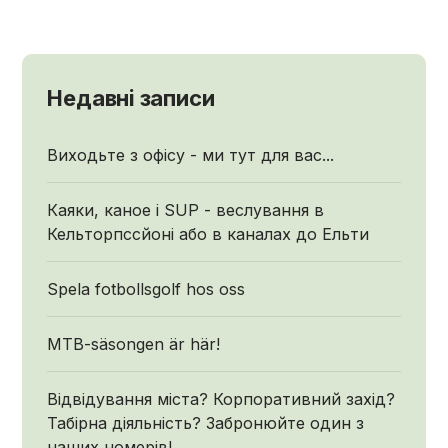
Недавні записи
Виходьте з офісу - ми тут для вас...
Каяки, каное і SUP - веслування в
Кельторпссйоні або в каналах до Ельти
Spela fotbollsgolf hos oss
MTB-säsongen är här!
Відвідування міста? Корпоративний захід?
Табірна діяльність? Забронюйте один з
наших номерів!