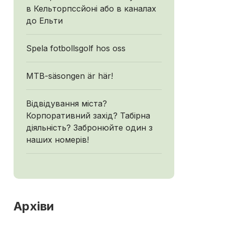
в Кельторпссйоні або в каналах
до Ельти
Spela fotbollsgolf hos oss
MTB-säsongen är här!
Відвідування міста?
Корпоративний захід? Табірна
діяльність? Забронюйте один з
наших номерів!
Архіви