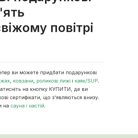
'ять
віжому повітрі
дтепер ви можете придбати подарункові
ижах
,
ковзани
,
роликові лижі
і
каяк/SUP
.
атисніть на кнопку КУПИТИ, де ви
ові сертифікати, що з'являються внизу.
и на
сауна і настій
.