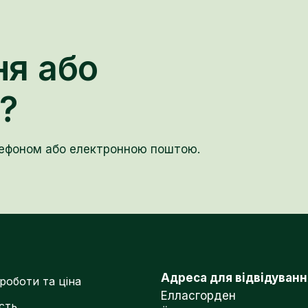
ня або
?
лефоном або електронною поштою.
Адреса для відвідуванн
 роботи та ціна
Елласгорден
ість