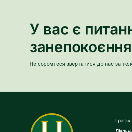
У вас є питан
занепокоєння
Не соромтеся звертатися до нас за те
Графік
Діяльн