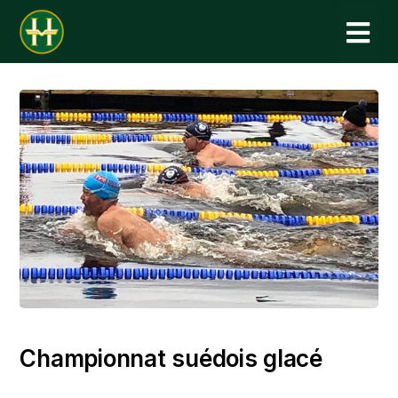
N
Championnat suédois glacé