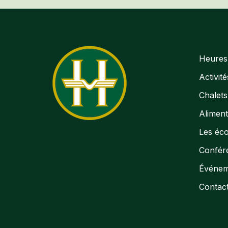
Heures 
Activité
Chalets
Aliment
Les éco
Confér
Événem
Contac