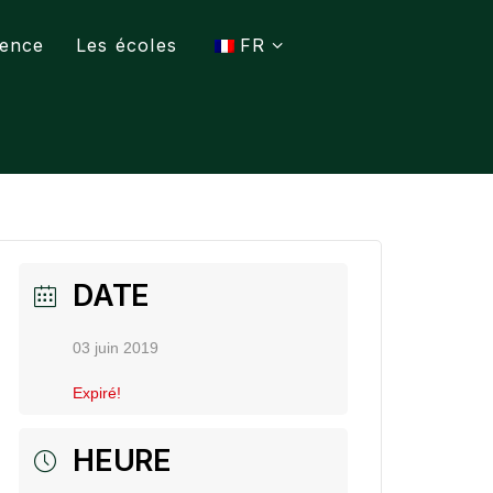
ence
Les écoles
FR
DATE
03 juin 2019
Expiré!
HEURE