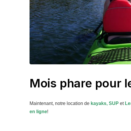
Mois phare pour l
Maintenant, notre location de
kayaks,
SUP
et
Le
en ligne
!