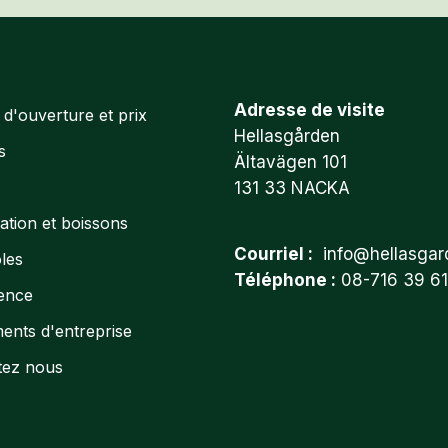
Adresse de visite
d'ouverture et prix
Hellasgården
s
Ältavägen 101
131 33 NACKA
ation et boissons
Courriel :
info@hellasgar
les
Téléphone :
08-716 39 61
ence
ents d'entreprise
tez nous