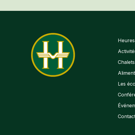
Heures 
Activité
Chalets
Aliment
Les éco
Confér
Événem
Contac