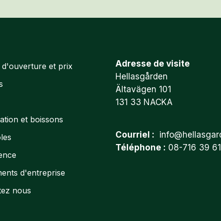
Adresse de visite
d'ouverture et prix
Hellasgården
s
Ältavägen 101
131 33 NACKA
ation et boissons
Courriel :
info@hellasgar
les
Téléphone :
08-716 39 61
ence
ents d'entreprise
tez nous